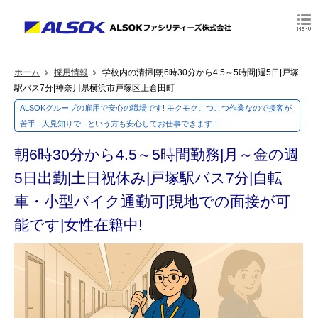
ホーム
採用情報
学校内の清掃|朝6時30分から4.5～5時間|週5日|戸塚
駅バス7分|神奈川県横浜市戸塚区上倉田町
ALSOKグループの雇用で安心の職場です! モクモクこつこつ作業なので接客が
苦手...人見知りで...という方も安心してお仕事できます！
朝6時30分から4.5～5時間勤務|月～金の週
5日出勤|土日祝休み|戸塚駅バス7分|自転
車・小型バイク通勤可|現地での面接が可
能です|女性在籍中!