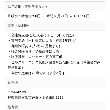
給与詳細（年収事例など）
月収例：時給1,250円 × 5時間 × 月21日 ＝ 131,250円
待遇・福利厚生
・交通費支給(当社規定による・月5万円迄)
・賞与支給（当社規定による・在籍1年以上）
・有給休暇あり(入社6ヶ月後より)
・社会保険あり（労働条件による）
・制服貸与、ロッカー・更衣室完備
・ビルクリーニング技能講習会を定期的に開催（希望者のみ
任意参加）
・当社の定年は70歳です（省令3号イ）
勤務地
〒244-8539
神奈川県横浜市戸塚区上倉田町1518
最寄駅