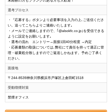
未経験の方もブランクのある方も大歓迎！
選考プロセス
・『応募する』ボタンより必要事項を入力の上､ご送信くださ
い。追ってこちらよりご連絡いたします｡
・メールでご連絡しますので、｢@alsokfc.co.jp｣を受信できる
ように設定をお願いします｡
・選考の流れ エントリー→面接1回40分程度 →内定
・応募書類の取扱については､弊社にて責任を持って適正に管
理・破棄処分致しますのでご返送しかねます。予めご了承く
ださい。
面接地
〒244-8539神奈川県横浜市戸塚区上倉田町1518
受動喫煙対策
禁煙オフィス