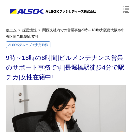
ホーム
採用情報
関西支社内での営業事務/9時～18時/大阪府大阪市中
央区博労町/関西支社
ALSOKグループで安定勤務
9時～18時の8時間|ビルメンテナンス営業
のサポート事務です|長堀橋駅徒歩4分で駅
チカ|女性在籍中!