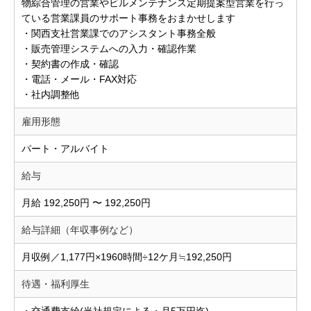
物綜合管理の営業やビルメンテナンス定期提案型営業を行っ
ている営業課員のサポート事務をおまかせします
・関西支社営業課でのアシスタント事務全般
・販売管理システムへの入力・確認作業
・契約書の作成・確認
・電話・メール・FAX対応
・社内調整他
雇用形態
パート・アルバイト
給与
月給 192,250円 〜 192,250円
給与詳細（年収事例など）
月収例／1,177円×1960時間÷12ケ月≒192,250円
待遇・福利厚生
・交通費支給(当社規定による・月5万円迄)