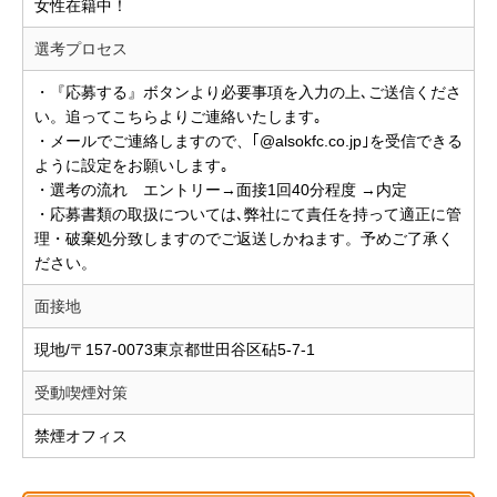
女性在籍中！
選考プロセス
・『応募する』ボタンより必要事項を入力の上､ご送信くださ
い。追ってこちらよりご連絡いたします｡
・メールでご連絡しますので、｢@alsokfc.co.jp｣を受信できる
ように設定をお願いします｡
・選考の流れ エントリー→面接1回40分程度 →内定
・応募書類の取扱については､弊社にて責任を持って適正に管
理・破棄処分致しますのでご返送しかねます。予めご了承く
ださい。
面接地
現地/〒157-0073東京都世田谷区砧5-7-1
受動喫煙対策
禁煙オフィス