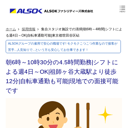
ホーム
採用情報
集合スタジオ施設での清掃|朝6時～4時間|シフトによ
る週4日～OK|自転車通勤可能|東京都世田谷区砧
ALSOKグループの雇用で安心の職場です! モクモクこつこつ作業なので接客が
苦手...人見知りで...という方も安心してお仕事できます！
朝6時～10時30分の4.5時間勤務|シフトに
よる週4日～OK|祖師ヶ谷大蔵駅より徒歩
12分|自転車通勤も可能|現地での面接可能
です