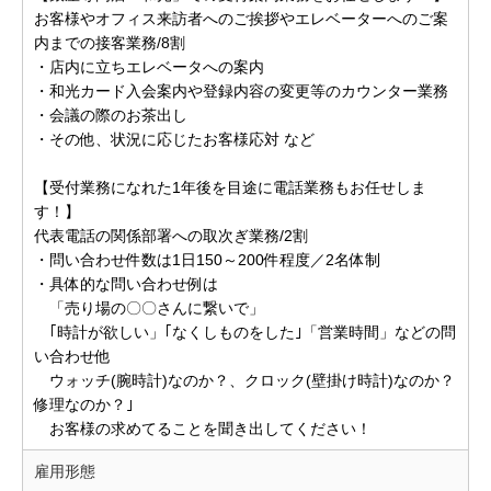
お客様やオフィス来訪者へのご挨拶やエレベーターへのご案
内までの接客業務/8割
・店内に立ちエレベータへの案内
・和光カード入会案内や登録内容の変更等のカウンター業務
・会議の際のお茶出し
・その他、状況に応じたお客様応対 など
【受付業務になれた1年後を目途に電話業務もお任せしま
す！】
代表電話の関係部署への取次ぎ業務/2割
・問い合わせ件数は1日150～200件程度／2名体制
・具体的な問い合わせ例は
「売り場の〇〇さんに繋いで」
｢時計が欲しい」｢なくしものをした｣「営業時間」などの問
い合わせ他
ウォッチ(腕時計)なのか？、クロック(壁掛け時計)なのか？
修理なのか？｣
お客様の求めてることを聞き出してください！
雇用形態