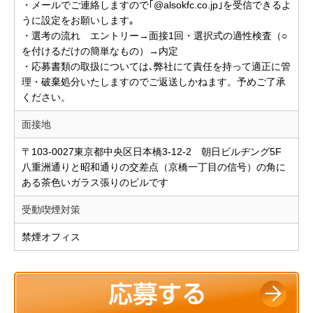
・メールでご連絡しますので｢@alsokfc.co.jp｣を受信できるよ
うに設定をお願いします｡
・選考の流れ エントリー→面接1回・選択式の適性検査（○
を付けるだけの簡単なもの）→内定
・応募書類の取扱については､弊社にて責任を持って適正に管
理・破棄処分いたしますのでご返送しかねます。予めご了承
ください。
面接地
〒103-0027東京都中央区日本橋3-12-2 朝日ビルヂング5F
八重洲通りと昭和通りの交差点（京橋一丁目の信号）の角に
ある茶色いガラス張りのビルです
受動喫煙対策
禁煙オフィス