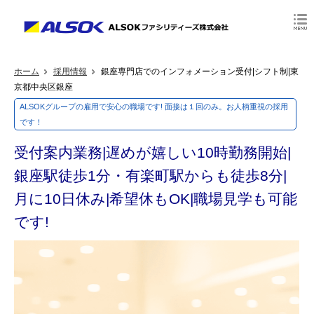
ホーム
採用情報
銀座専門店でのインフォメーション受付|シフト制|東
京都中央区銀座
ALSOKグループの雇用で安心の職場です! 面接は１回のみ。お人柄重視の採用
です！
受付案内業務|遅めが嬉しい10時勤務開始|
銀座駅徒歩1分・有楽町駅からも徒歩8分|
月に10日休み|希望休もOK|職場見学も可能
です!