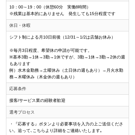
10：00～19：00（休憩60分 実働8時間）
※残業は基本的にありません 発生しても15分程度です
休日・休暇
シフト制による月10日前後（12/31～1/2は店舗お休み）
※毎月3日程度、希望休の申請が可能です。
※基本3勤→1休→3勤→1休ですが、3勤→1休→3勤→2休の週
もあります
例）水木金勤務→土曜休み（土日休の週もあり）→月火水勤
務→木曜休み（木金休の週もあり）
応募条件
接客/サービス業の経験者歓迎
選考プロセス
・『応募する』ボタンより必要事項を入力の上ご送信くださ
い。追って､こちらより詳細をご連絡いたします｡