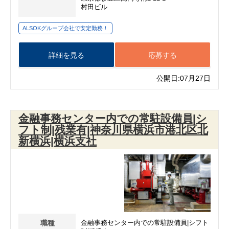
村田ビル
ALSOKグループ会社で安定勤務！
詳細を見る
応募する
公開日:07月27日
金融事務センター内での常駐設備員|シ
フト制|残業有|神奈川県横浜市港北区北
新横浜|横浜支社
職種
金融事務センター内での常駐設備員|シフト