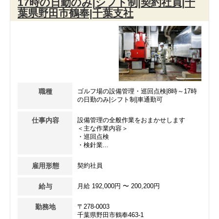
17時の日勤のみ|シフト制|契約社員|千
葉県野田市鶴奉|千葉支社
職種
ゴルフ場の設備管理・巡回点検|8時～17時
の日勤のみ|シフト制|車通勤可
仕事内容
設備管理の全般作業をおまかせします
＜主な作業内容＞
・巡回点検
・検針業...
雇用形態
契約社員
給与
月給 192,000円 〜 200,200円
勤務地
〒278-0003
千葉県野田市鶴奉463-1