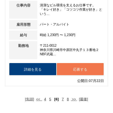
仕事内容
清潔なビル環境を支えるお仕事です。
「キレイ好き」「コツコツ作業が好き」と
いう...
雇用形態
パート・アルバイト
給与
時給 1,230円 〜 1,230円
勤務地
〒211-0012
神奈川県川崎市中原区中丸子１３番地２
NBF武蔵...
詳細を見る
応募する
公開日:07月22日
[先頭]
<<
4
5
[6]
7
8
>>
[最後]