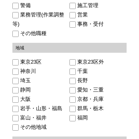
警備
施工管理
業務管理(作業調整
営業
等)
事務・受付
その他職種
地域
東京23区
東京23区外
神奈川
千葉
埼玉
長野
静岡
愛知・三重
大阪
京都・兵庫
岩手・山形・福島
群馬・栃木
富山・福井
福岡
その他地域