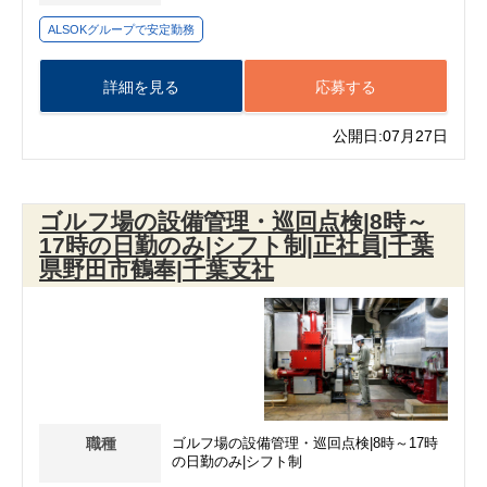
ALSOKグループで安定勤務
詳細を見る
応募する
公開日:07月27日
ゴルフ場の設備管理・巡回点検|8時～
17時の日勤のみ|シフト制|正社員|千葉
県野田市鶴奉|千葉支社
職種
ゴルフ場の設備管理・巡回点検|8時～17時
の日勤のみ|シフト制