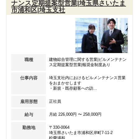
ナンス定期提案型営業|埼玉県さいたま
市浦和区|埼玉支社
職種
建物綜合管理に関する営業|ビルメンテナン
ス定期提案型営業|報奨金制度あり
仕事内容
埼玉支社内におけるビルメンテナンス営業
をおまかせします
・新規・既存顧客への訪...
雇用形態
正社員
給与
月給 226,000円 〜 258,000円
勤務地
〒330-0064
埼玉県さいたま市浦和区岸町7-11-2
松榮浦和...